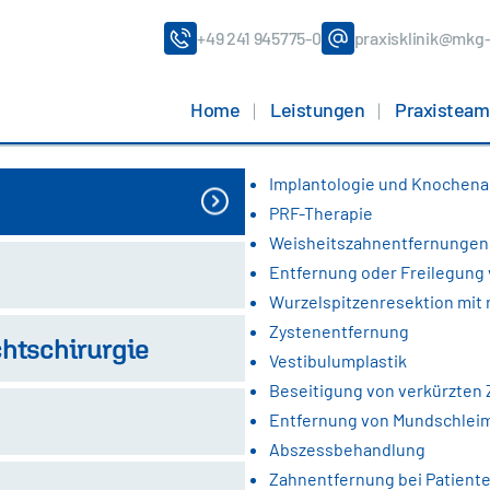
+49 241 945775-0
praxisklinik@mkg
Home
Leistungen
Praxisteam
Implantologie und Knochen
PRF-Therapie
Weisheitszahnentfernungen
Entfernung oder Freilegung
Wurzelspitzenresektion mit 
Zystenentfernung
chtschirurgie
Vestibulumplastik
Beseitigung von verkürzten
Entfernung von Mundschlei
Abszessbehandlung
Zahnentfernung bei Patient