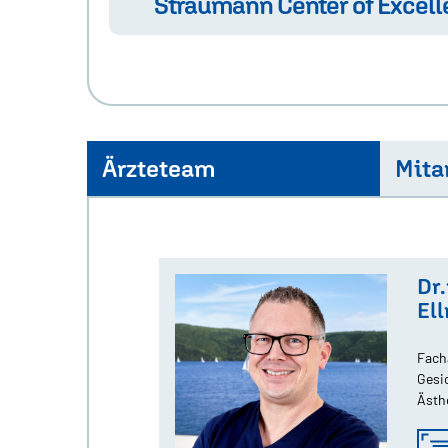
Straumann Center of Excel
Ärzteteam
Mita
Dr
El
Fach
Gesi
Ästh
Fach