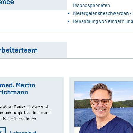
lence
Bisphosphonaten
Kiefergelenkbeschwerden /
Behandlung von Kindern und
rbeiterteam
.med. Martin
lrichmann
arzt für Mund-, Kiefer- und
chtschirurgie Plastische und
etische Operationen
zahnarzt Oralchirurgie
Lebenslauf