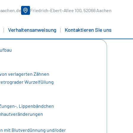
-aachen.de
Friedrich-Ebert-Allee 100, 52066 Aachen
Verhaltensanweisung
Kontaktieren Sie uns
aufbau
 von verlagerten Zähnen
retrograder Wurzelfüllung
 Zungen-, Lippenbändchen
mhautveränderungen
en mit Blutverdünnung und/oder